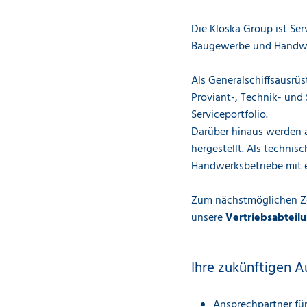
Die Kloska Group ist Ser
Baugewerbe und Handwerk
Als Generalschiffsausrüst
Proviant-, Technik- und 
Serviceportfolio.
Darüber hinaus werden a
hergestellt. Als techni
Handwerksbetriebe mit e
Zum nächstmöglichen Ze
unsere
Vertriebsabteilu
Ihre zukünftigen A
Ansprechpartner fü