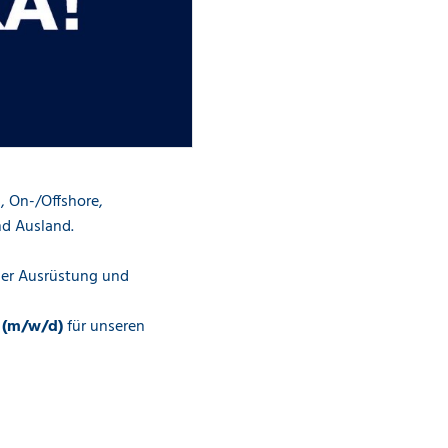
n, On-/Offshore,
nd Ausland.
her Ausrüstung und
t (m/w/d)
für unseren